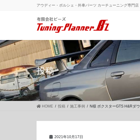
コ
ナ
アウディー・ポルシェ・外車パーツ カーチューニング専門店｜高
ン
ビ
テ
ゲ
ン
ー
ツ
シ
に
ョ
移
ン
動
に
移
投稿
動
HOME
投稿
施工事例
N様 ボクスターGTS H&Rダ
2021年10月17日